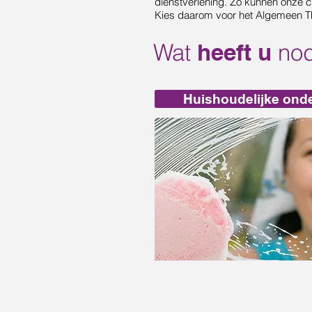
dienstverlening. Zo kunnen onze c
Kies daarom voor het Algemeen Thu
Wat
heeft u
no
Huishoudelijke ond