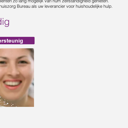
liënten zo lang mogelijk van hum zelfstandigheid genieten.
iszorg Bureau als uw leverancier voor huishoudelijke hulp.
dig
ersteunig