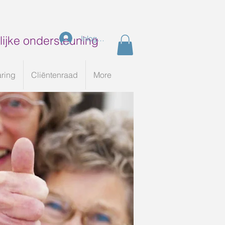
ijke ondersteuning
Inloggen
aring
Cliëntenraad
More